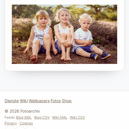
Dienste
·
Wiki
·
Wallpapers
·
Fotos
·
Shop
© 2026 Fotoarchiv
Feeds:
Blog XML
·
Blog CSV
·
Wiki XML
·
Wiki CSV
Privacy
·
Cookies