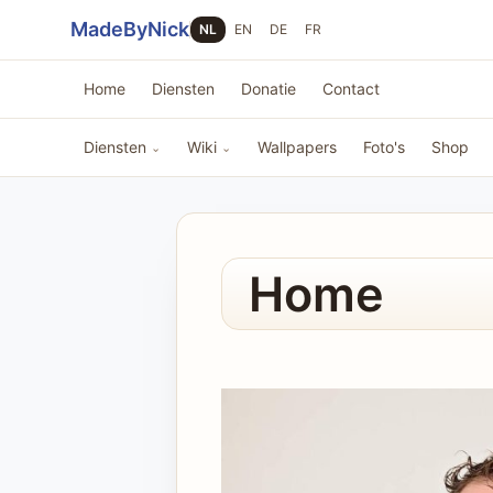
Sla navigatie over
MadeByNick
NL
EN
DE
FR
Home
Diensten
Donatie
Contact
Diensten
Wiki
Wallpapers
Foto's
Shop
⌄
⌄
Home