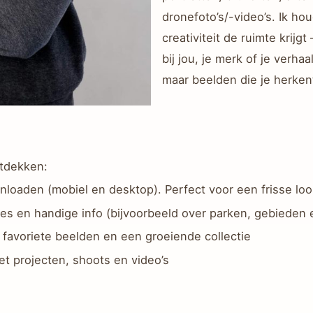
dronefoto’s/-video’s. Ik ho
creativiteit de ruimte krijg
bij jou, je merk of je verha
maar beelden die je herkent
ntdekken:
nloaden (mobiel en desktop). Perfect voor een frisse lo
aties en handige info (bijvoorbeeld over parken, gebieden 
 favoriete beelden en een groeiende collectie
t projecten, shoots en video’s