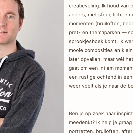
creatieveling. Ik houd van 
anders, met sfeer, licht en
momenten (bruiloften, bedri
pret- en themaparken — so
sprookjesboek komt. Ik werk
mooie composities en kleine
later opvallen, maar wél he
gaat om een intiem moment
een rustige ochtend in een p
weer voelt als je naar de be
Ben je op zoek naar inspira
meedenkt? Ik help je graag 
portretten, bruiloften, aft