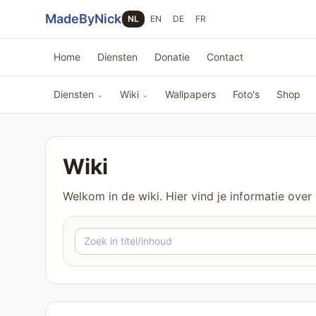
Sla navigatie over
MadeByNick
NL
EN
DE
FR
Home
Diensten
Donatie
Contact
Diensten
Wiki
Wallpapers
Foto's
Shop
⌄
⌄
Wiki
Welkom in de wiki. Hier vind je informatie over