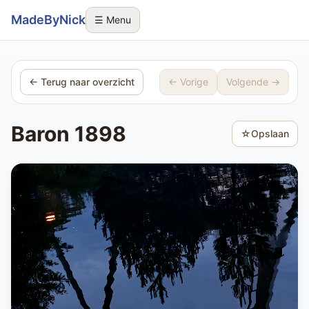
Sla navigatie over
MadeByNick
☰ Menu
← Terug naar overzicht
← Vorige
Volgende →
Baron 1898
☆
Opslaan