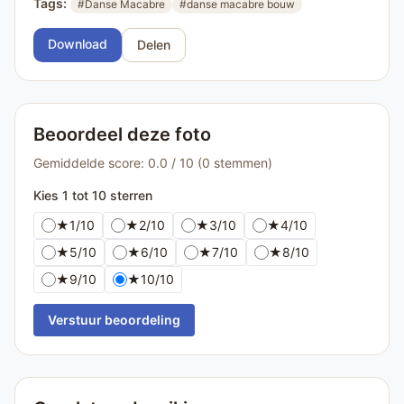
Tags:
#Danse Macabre
#danse macabre bouw
Download
Delen
Beoordeel deze foto
Gemiddelde score: 0.0 / 10 (0 stemmen)
Kies 1 tot 10 sterren
★
1/10
★
2/10
★
3/10
★
4/10
★
5/10
★
6/10
★
7/10
★
8/10
★
9/10
★
10/10
Verstuur beoordeling