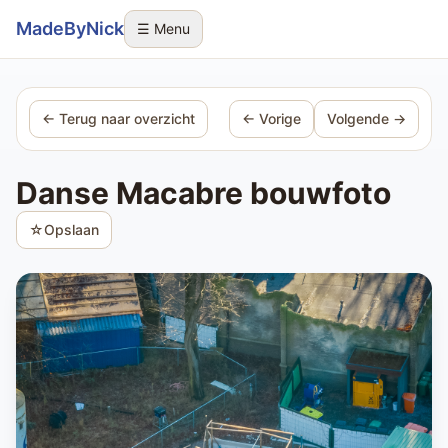
Sla navigatie over
MadeByNick
☰ Menu
← Terug naar overzicht
← Vorige
Volgende →
Danse Macabre bouwfoto
☆
Opslaan