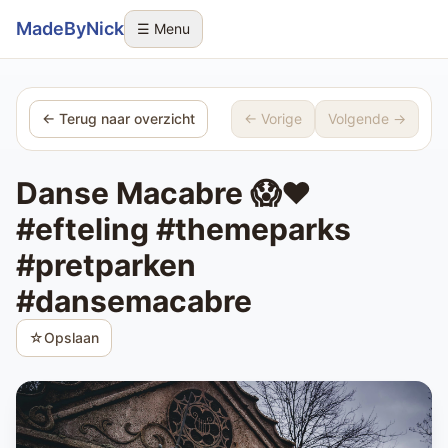
Sla navigatie over
MadeByNick
☰ Menu
← Terug naar overzicht
← Vorige
Volgende →
Danse Macabre 😱❤️
#efteling #themeparks
#pretparken
#dansemacabre
☆
Opslaan