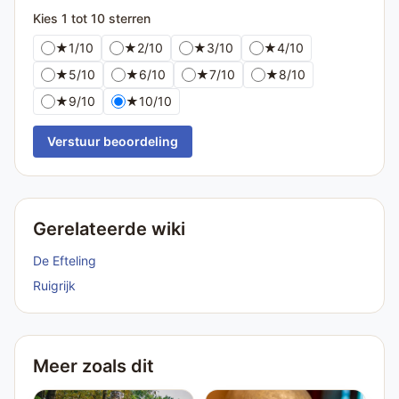
Kies 1 tot 10 sterren
★
1/10
★
2/10
★
3/10
★
4/10
★
5/10
★
6/10
★
7/10
★
8/10
★
9/10
★
10/10
Verstuur beoordeling
Gerelateerde wiki
De Efteling
Ruigrijk
Meer zoals dit