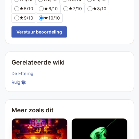
★
5/10
★
6/10
★
7/10
★
8/10
★
9/10
★
10/10
Verstuur beoordeling
Gerelateerde wiki
De Efteling
Ruigrijk
Meer zoals dit