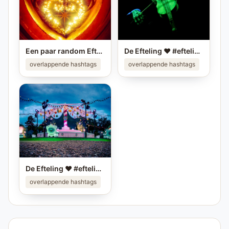
Een paar random Efteling foto's ❤️ Deel je eigen mooiste Efteling foto in je story op #instagram en tag me! #efteling #themeparks #happyplace #brabant #enjoy #pretpark
De Efteling ❤️ #efteling #themeparks #pretparken #brabant
overlappende hashtags
overlappende hashtags
De Efteling ❤️ #efteling #themeparks #pretparken #brabant
overlappende hashtags