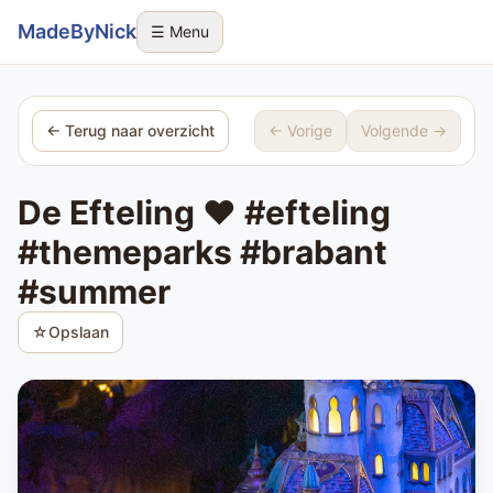
Sla navigatie over
MadeByNick
☰ Menu
← Terug naar overzicht
← Vorige
Volgende →
De Efteling ❤️ #efteling
#themeparks #brabant
#summer
☆
Opslaan