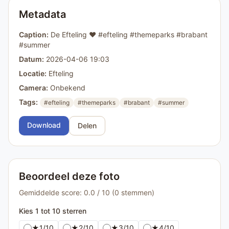
Metadata
Caption:
De Efteling ❤️ #efteling #themeparks #brabant
#summer
Datum:
2026-04-06 19:03
Locatie:
Efteling
Camera:
Onbekend
Tags:
#efteling
#themeparks
#brabant
#summer
Download
Delen
Beoordeel deze foto
Gemiddelde score: 0.0 / 10 (0 stemmen)
Kies 1 tot 10 sterren
★
1/10
★
2/10
★
3/10
★
4/10