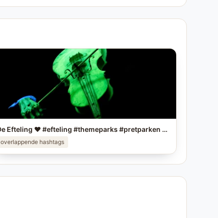
De Efteling ❤️ #efteling #themeparks #pretparken #brabant
overlappende hashtags