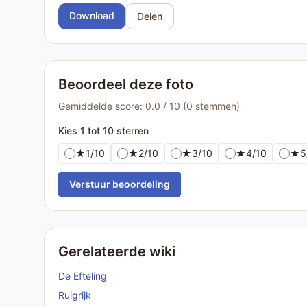
Download
Delen
Beoordeel deze foto
Gemiddelde score: 0.0 / 10 (0 stemmen)
Kies 1 tot 10 sterren
★
1/10
★
2/10
★
3/10
★
4/10
★
5
Verstuur beoordeling
Gerelateerde wiki
De Efteling
Ruigrijk