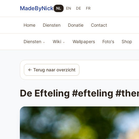
Sla navigatie over
MadeByNick
NL
EN
DE
FR
Home
Diensten
Donatie
Contact
Diensten
Wiki
Wallpapers
Foto's
Shop
⌄
⌄
← Terug naar overzicht
De Efteling #efteling #th