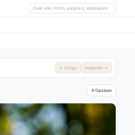
Zoeken op de site
← Vorige
Volgende →
☆
Opslaan