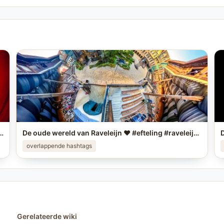
eling foto in je story op #instagram en tag me! #efteling #themeparks #happyplace #brabant #enjoy #pretpark
De oude wereld van Raveleijn ❤️ #efteling #raveleijn #themeparks
overlappende hashtags
Gerelateerde wiki