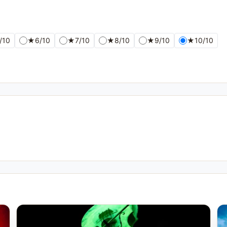
/10
★
6/10
★
7/10
★
8/10
★
9/10
★
10/10