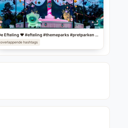
De Efteling ❤️ #efteling #themeparks #pretparken #brabant
overlappende hashtags