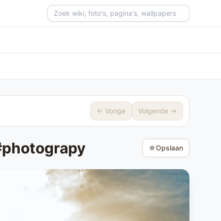
Zoeken op de site
← Vorige
Volgende →
 #photograpy
☆
Opslaan