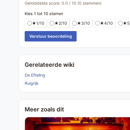
Gemiddelde score: 0.0 / 10 (0 stemmen)
Kies 1 tot 10 sterren
★
1/10
★
2/10
★
3/10
★
4/10
★
5
Verstuur beoordeling
Gerelateerde wiki
De Efteling
Ruigrijk
Meer zoals dit