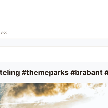
Blog
#efteling #themeparks #brabant