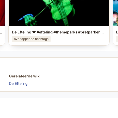
eling foto in je story op #instagram en tag me! #efteling #themeparks #happyplace #brabant #enjoy #pretpark
De Efteling ❤️ #efteling #themeparks #pretparken #brabant
overlappende hashtags
Gerelateerde wiki
De Efteling