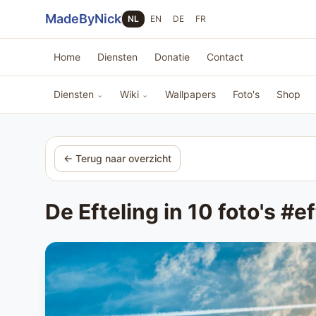
Sla navigatie over
MadeByNick
NL
EN
DE
FR
Home
Diensten
Donatie
Contact
Diensten
Wiki
Wallpapers
Foto's
Shop
⌄
⌄
← Terug naar overzicht
De Efteling in 10 foto's 