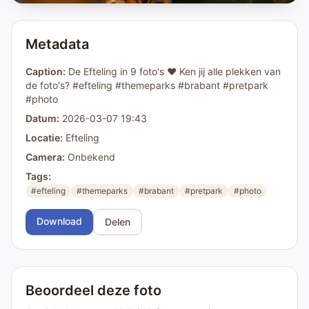
Metadata
Caption:
De Efteling in 9 foto's ❤️ Ken jij alle plekken van
de foto's? #efteling #themeparks #brabant #pretpark
#photo
Datum:
2026-03-07 19:43
Locatie:
Efteling
Camera:
Onbekend
Tags:
#efteling
#themeparks
#brabant
#pretpark
#photo
Download
Delen
Beoordeel deze foto