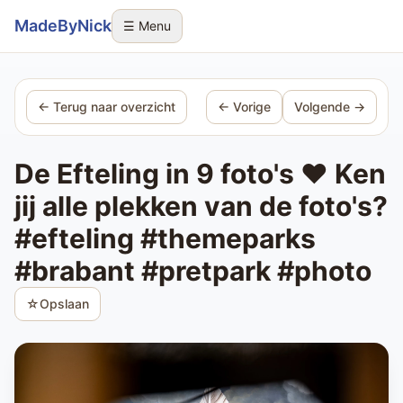
Sla navigatie over
MadeByNick
☰ Menu
← Terug naar overzicht
← Vorige
Volgende →
De Efteling in 9 foto's ❤️ Ken
jij alle plekken van de foto's?
#efteling #themeparks
#brabant #pretpark #photo
☆
Opslaan