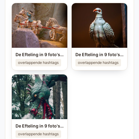
De Efteling in 9 foto's ❤️ Ken jij alle plekken van de foto's? #efteling #themeparks #brabant #pretpark #photo
De Efteling in 9 foto's ❤️ Ken jij alle plekken van de foto's? #efteling #themeparks #brabant #pretpark #photo
overlappende hashtags
overlappende hashtags
De Efteling in 9 foto's ❤️ Ken jij alle plekken van de foto's? #efteling #themeparks #brabant #pretpark #photo
overlappende hashtags