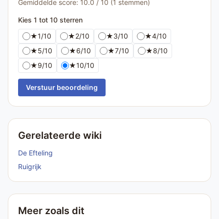
Gemiddelde score: 10.0 / 10 (1 stemmen)
Kies 1 tot 10 sterren
★
1/10
★
2/10
★
3/10
★
4/10
★
5/10
★
6/10
★
7/10
★
8/10
★
9/10
★
10/10
Verstuur beoordeling
Gerelateerde wiki
De Efteling
Ruigrijk
Meer zoals dit