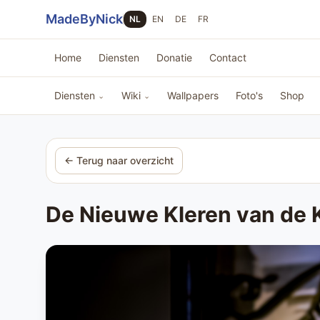
Sla navigatie over
MadeByNick
NL
EN
DE
FR
Home
Diensten
Donatie
Contact
Diensten
Wiki
Wallpapers
Foto's
Shop
⌄
⌄
← Terug naar overzicht
De Nieuwe Kleren van de 