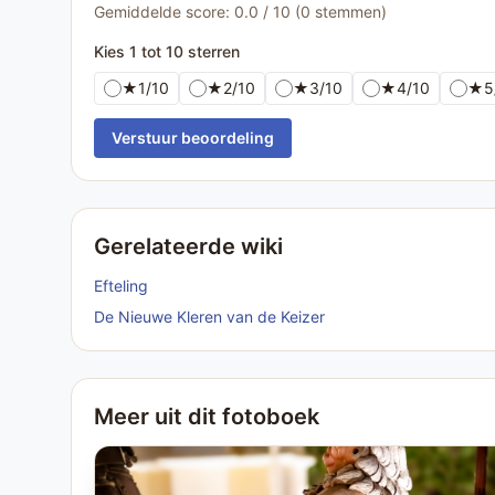
Gemiddelde score: 0.0 / 10 (0 stemmen)
Kies 1 tot 10 sterren
★
1/10
★
2/10
★
3/10
★
4/10
★
5
Verstuur beoordeling
Gerelateerde wiki
Efteling
De Nieuwe Kleren van de Keizer
Meer uit dit fotoboek