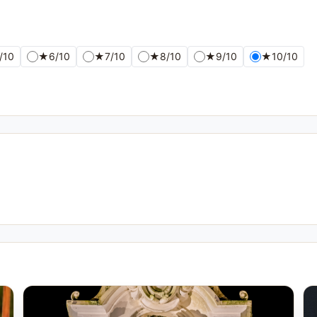
/10
★
6/10
★
7/10
★
8/10
★
9/10
★
10/10