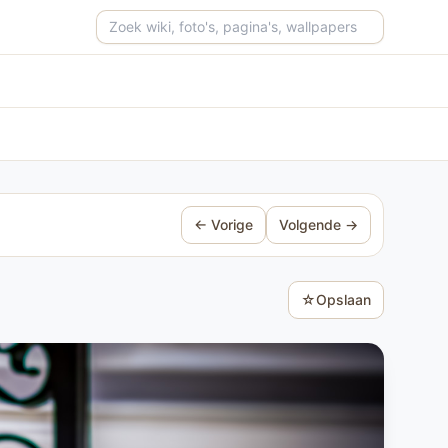
Zoeken op de site
← Vorige
Volgende →
☆
Opslaan