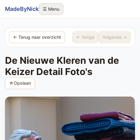
Sla navigatie over
MadeByNick
☰ Menu
← Terug naar overzicht
← Vorige
Volgende →
De Nieuwe Kleren van de
Keizer Detail Foto's
☆
Opslaan