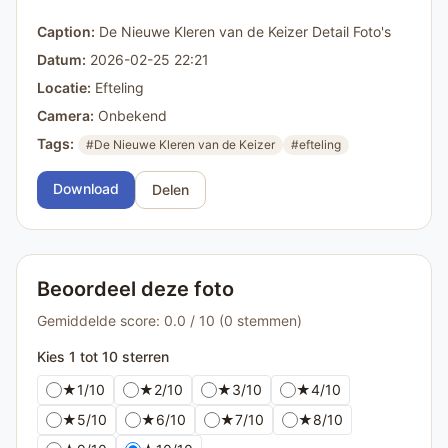
Caption:
De Nieuwe Kleren van de Keizer Detail Foto's
Datum:
2026-02-25 22:21
Locatie:
Efteling
Camera:
Onbekend
Tags:
#De Nieuwe Kleren van de Keizer
#efteling
Download
Delen
Beoordeel deze foto
Gemiddelde score: 0.0 / 10 (0 stemmen)
Kies 1 tot 10 sterren
★
1/10
★
2/10
★
3/10
★
4/10
★
5/10
★
6/10
★
7/10
★
8/10