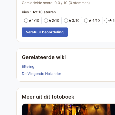
Gemiddelde score: 0.0 / 10 (0 stemmen)
Kies 1 tot 10 sterren
★
1/10
★
2/10
★
3/10
★
4/10
★
5
Verstuur beoordeling
Gerelateerde wiki
Efteling
De Vliegende Hollander
Meer uit dit fotoboek