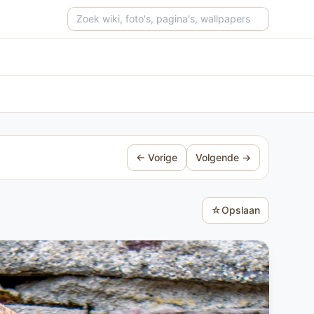
Zoeken op de site
← Vorige
Volgende →
☆
Opslaan