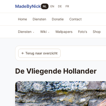
Sla navigatie over
MadeByNick
NL
EN
DE
FR
Home
Diensten
Donatie
Contact
Diensten
Wiki
Wallpapers
Foto's
Shop
⌄
⌄
← Terug naar overzicht
De Vliegende Hollander