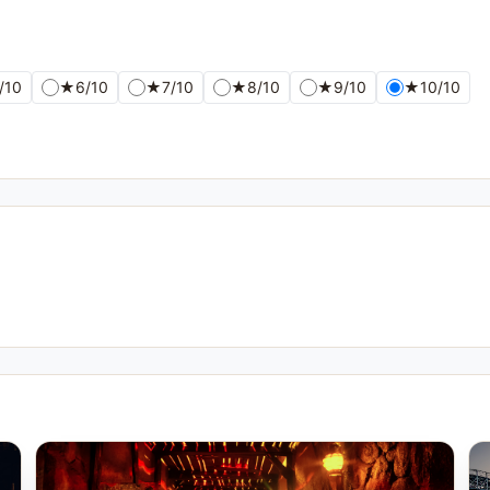
/10
★
6/10
★
7/10
★
8/10
★
9/10
★
10/10