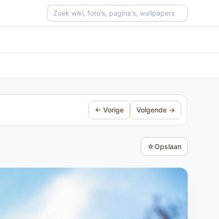
Zoeken op de site
← Vorige
Volgende →
☆
Opslaan