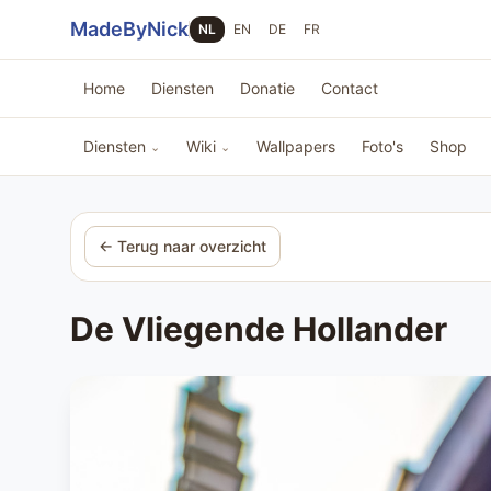
Sla navigatie over
MadeByNick
NL
EN
DE
FR
Home
Diensten
Donatie
Contact
Diensten
Wiki
Wallpapers
Foto's
Shop
⌄
⌄
← Terug naar overzicht
De Vliegende Hollander