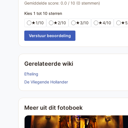
Gemiddelde score: 0.0 / 10 (0 stemmen)
Kies 1 tot 10 sterren
★
1/10
★
2/10
★
3/10
★
4/10
★
5
Verstuur beoordeling
Gerelateerde wiki
Efteling
De Vliegende Hollander
Meer uit dit fotoboek