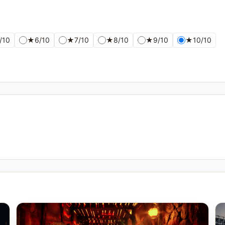
/10
★
6/10
★
7/10
★
8/10
★
9/10
★
10/10