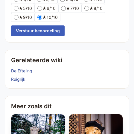
★
5/10
★
6/10
★
7/10
★
8/10
★
9/10
★
10/10
Verstuur beoordeling
Gerelateerde wiki
De Efteling
Ruigrijk
Meer zoals dit