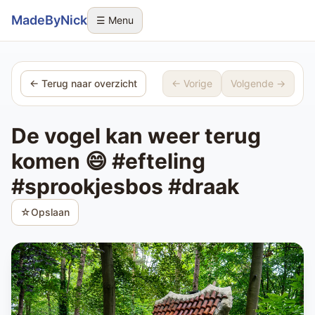
Sla navigatie over
MadeByNick
☰ Menu
← Terug naar overzicht
← Vorige
Volgende →
De vogel kan weer terug
komen 😄 #efteling
#sprookjesbos #draak
☆
Opslaan