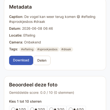
Metadata
Caption:
De vogel kan weer terug komen 😄 #efteling
#sprookjesbos #draak
Datum:
2026-06-08 06:46
Locatie:
Efteling
Camera:
Onbekend
Tags:
#efteling
#sprookjesbos
#draak
Download
Delen
Beoordeel deze foto
Gemiddelde score: 0.0 / 10 (0 stemmen)
Kies 1 tot 10 sterren
★
1/10
★
2/10
★
3/10
★
4/10