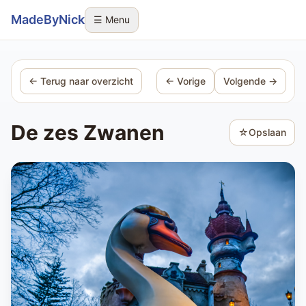
Sla navigatie over
MadeByNick
☰ Menu
← Terug naar overzicht
← Vorige
Volgende →
De zes Zwanen
☆
Opslaan