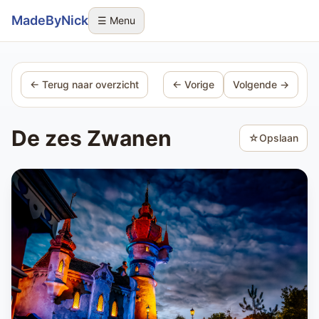
Sla navigatie over
MadeByNick
☰ Menu
← Terug naar overzicht
← Vorige
Volgende →
De zes Zwanen
☆
Opslaan