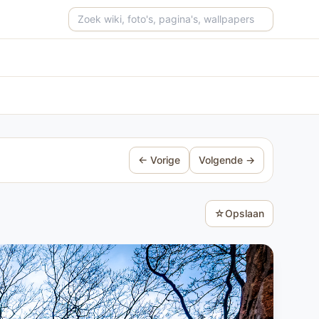
Zoeken op de site
← Vorige
Volgende →
☆
Opslaan