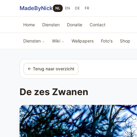
Sla navigatie over
MadeByNick
NL
EN
DE
FR
Home
Diensten
Donatie
Contact
Diensten
Wiki
Wallpapers
Foto's
Shop
⌄
⌄
← Terug naar overzicht
De zes Zwanen