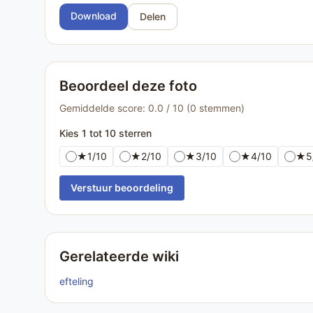
Download
Delen
Beoordeel deze foto
Gemiddelde score: 0.0 / 10 (0 stemmen)
Kies 1 tot 10 sterren
★
1/10
★
2/10
★
3/10
★
4/10
★
5
Verstuur beoordeling
Gerelateerde wiki
efteling