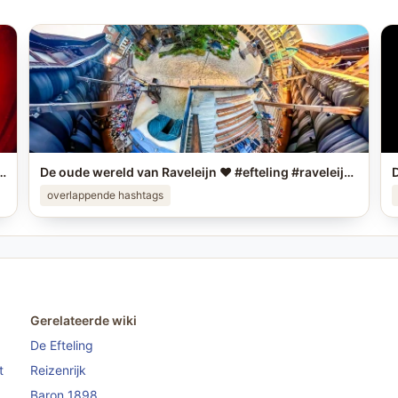
eling foto in je story op #instagram en tag me! #efteling #themeparks #happyplace #brabant #enjoy #pretpark
De oude wereld van Raveleijn ❤️ #efteling #raveleijn #themeparks
overlappende hashtags
Gerelateerde wiki
De Efteling
t
Reizenrijk
Baron 1898