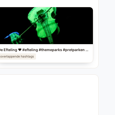
De Efteling ❤️ #efteling #themeparks #pretparken #brabant
overlappende hashtags