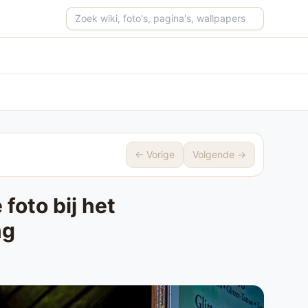
Zoeken op de site
← Vorige
Volgende →
foto bij het
ng