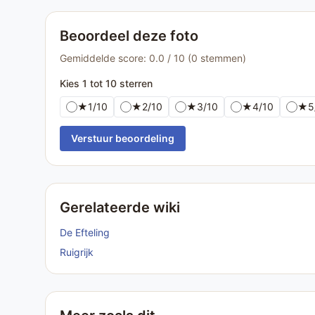
Beoordeel deze foto
Gemiddelde score: 0.0 / 10 (0 stemmen)
Kies 1 tot 10 sterren
★
1/10
★
2/10
★
3/10
★
4/10
★
5
Verstuur beoordeling
Gerelateerde wiki
De Efteling
Ruigrijk