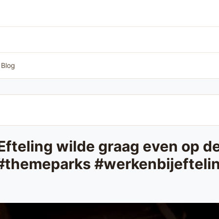
Blog
teling wilde graag even op de 
 #themeparks #werkenbijefteli