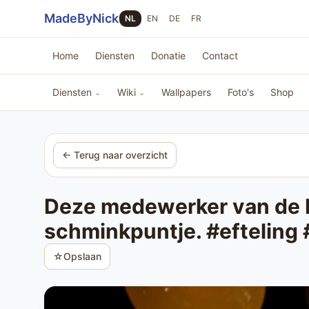
Sla navigatie over
MadeByNick
NL
EN
DE
FR
Home
Diensten
Donatie
Contact
Diensten
Wiki
Wallpapers
Foto's
Shop
⌄
⌄
← Terug naar overzicht
Deze medewerker van de Ef
schminkpuntje. #efteling
☆
Opslaan