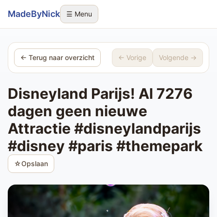
Sla navigatie over
MadeByNick
☰ Menu
← Terug naar overzicht
← Vorige
Volgende →
Disneyland Parijs! Al 7276
dagen geen nieuwe
Attractie #disneylandparijs
#disney #paris #themepark
☆
Opslaan