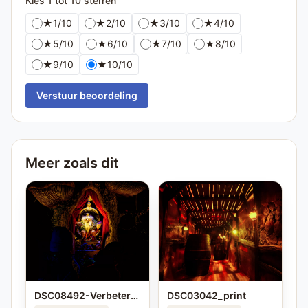
Kies 1 tot 10 sterren
★
1/10
★
2/10
★
3/10
★
4/10
★
5/10
★
6/10
★
7/10
★
8/10
★
9/10
★
10/10
Verstuur beoordeling
Meer zoals dit
DSC08492-Verbeterd-NR_print
DSC03042_print