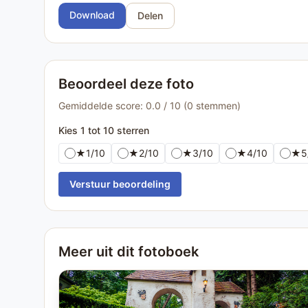
Download
Delen
Beoordeel deze foto
Gemiddelde score: 0.0 / 10 (0 stemmen)
Kies 1 tot 10 sterren
★
1/10
★
2/10
★
3/10
★
4/10
★
5
Verstuur beoordeling
Meer uit dit fotoboek