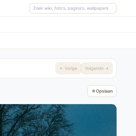
Zoeken op de site
← Vorige
Volgende →
☆
Opslaan