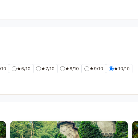
/10
★
6/10
★
7/10
★
8/10
★
9/10
★
10/10