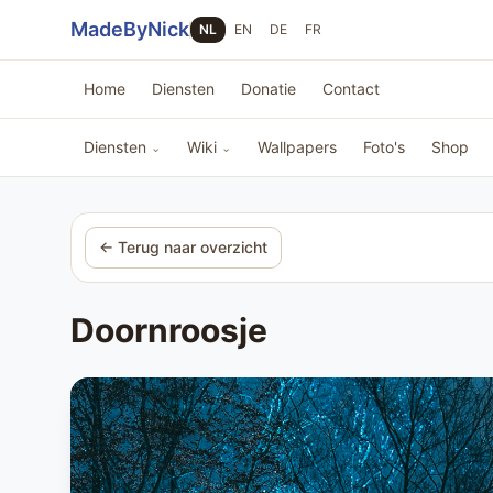
Sla navigatie over
MadeByNick
NL
EN
DE
FR
Home
Diensten
Donatie
Contact
Diensten
Wiki
Wallpapers
Foto's
Shop
⌄
⌄
← Terug naar overzicht
Doornroosje