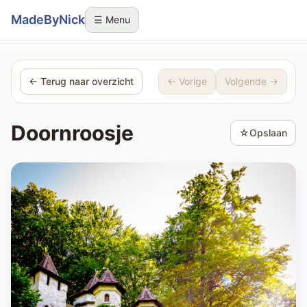
Sla navigatie over
MadeByNick
☰ Menu
← Terug naar overzicht
← Vorige
Volgende →
Doornroosje
☆
Opslaan