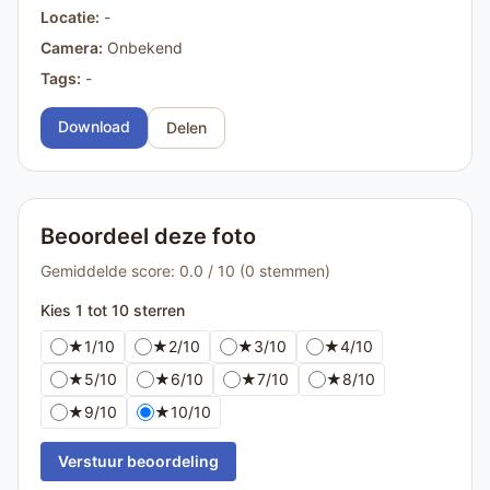
Locatie:
-
Camera:
Onbekend
Tags:
-
Download
Delen
Beoordeel deze foto
Gemiddelde score: 0.0 / 10 (0 stemmen)
Kies 1 tot 10 sterren
★
1/10
★
2/10
★
3/10
★
4/10
★
5/10
★
6/10
★
7/10
★
8/10
★
9/10
★
10/10
Verstuur beoordeling