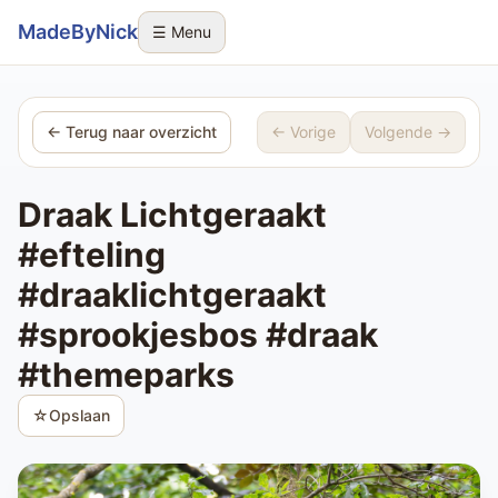
Sla navigatie over
MadeByNick
☰ Menu
← Terug naar overzicht
← Vorige
Volgende →
Draak Lichtgeraakt
#efteling
#draaklichtgeraakt
#sprookjesbos #draak
#themeparks
☆
Opslaan