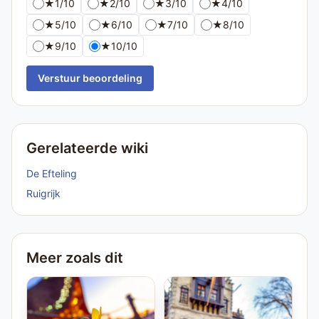
★
1/10
★
2/10
★
3/10
★
4/10
★
5/10
★
6/10
★
7/10
★
8/10
★
9/10
★
10/10
Verstuur beoordeling
Gerelateerde wiki
De Efteling
Ruigrijk
Meer zoals dit