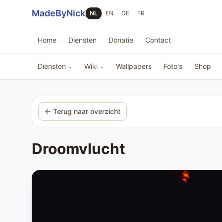
Sla navigatie over
MadeByNick
NL
EN
DE
FR
Home
Diensten
Donatie
Contact
Diensten
Wiki
Wallpapers
Foto's
Shop
⌄
⌄
← Terug naar overzicht
Droomvlucht