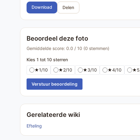
Download
Delen
Beoordeel deze foto
Gemiddelde score: 0.0 / 10 (0 stemmen)
Kies 1 tot 10 sterren
★
1/10
★
2/10
★
3/10
★
4/10
★
5
Verstuur beoordeling
Gerelateerde wiki
Efteling