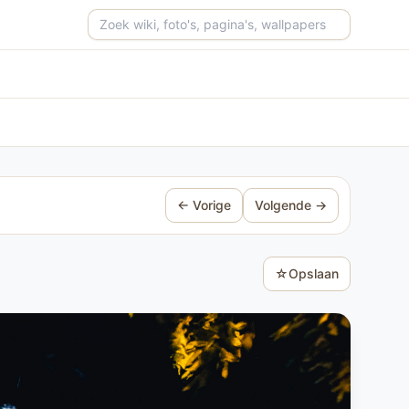
Zoeken op de site
← Vorige
Volgende →
☆
Opslaan