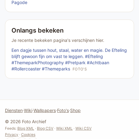
Pagode
Onlangs bekeken
Je recente bekeken pagina's verschijnen hier.
Een dagje tussen hout, staal, water en magie. De Efteling
blijft gewoon fijn om vast te leggen. #Efteling
#ThemeparkPhotography #Pretpark #Achtbaan
#Rollercoaster #Themeparks
FOTO'S
Diensten
·
Wiki
·
Wallpapers
·
Foto's
·
Shop
© 2026 Foto Archief
Feeds:
Blog XML
·
Blog CSV
·
Wiki XML
·
Wiki CSV
Privacy
·
Cookies