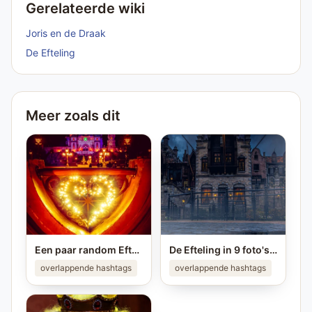
Gerelateerde wiki
Joris en de Draak
De Efteling
Meer zoals dit
Een paar random Efteling foto's ❤️ Deel je eigen mooiste Efteling foto in je story op #instagram en tag me! #efteling #themeparks #happyplace #brabant #enjoy #pretpark
De Efteling in 9 foto's ❤️ Ken jij alle plekken van de foto's? #efteling #themeparks #brabant #pretpark #photo
overlappende hashtags
overlappende hashtags