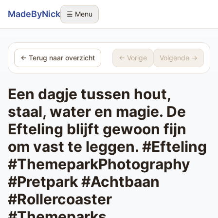
Sla navigatie over
MadeByNick
☰ Menu
← Terug naar overzicht
← Vorige
Volgende →
Een dagje tussen hout,
staal, water en magie. De
Efteling blijft gewoon fijn
om vast te leggen. #Efteling
#ThemeparkPhotography
#Pretpark #Achtbaan
#Rollercoaster
#Themeparks