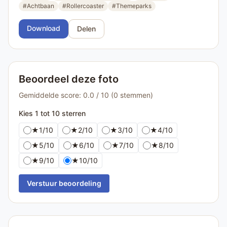
#Achtbaan
#Rollercoaster
#Themeparks
Download
Delen
Beoordeel deze foto
Gemiddelde score: 0.0 / 10 (0 stemmen)
Kies 1 tot 10 sterren
★
1/10
★
2/10
★
3/10
★
4/10
★
5/10
★
6/10
★
7/10
★
8/10
★
9/10
★
10/10
Verstuur beoordeling