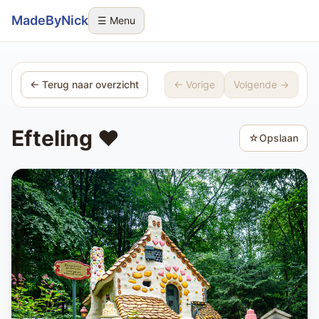
Sla navigatie over
MadeByNick
☰ Menu
← Terug naar overzicht
← Vorige
Volgende →
Efteling ❤️
☆
Opslaan