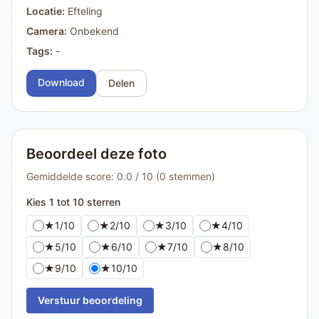
Locatie:
Efteling
Camera:
Onbekend
Tags:
-
Download
Delen
Beoordeel deze foto
Gemiddelde score: 0.0 / 10 (0 stemmen)
Kies 1 tot 10 sterren
★
1/10
★
2/10
★
3/10
★
4/10
★
5/10
★
6/10
★
7/10
★
8/10
★
9/10
★
10/10
Verstuur beoordeling