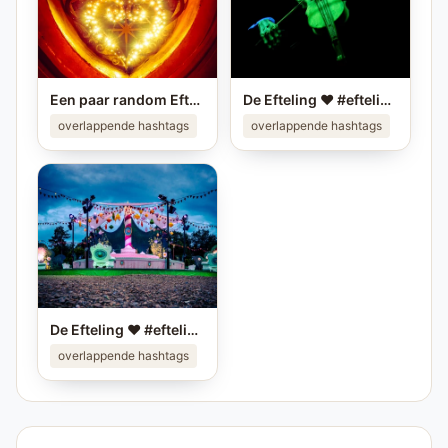
Een paar random Efteling foto's ❤️ Deel je eigen mooiste Efteling foto in je story op #instagram en tag me! #efteling #themeparks #happyplace #brabant #enjoy #pretpark
De Efteling ❤️ #efteling #themeparks #pretparken #brabant
overlappende hashtags
overlappende hashtags
De Efteling ❤️ #efteling #themeparks #pretparken #brabant
overlappende hashtags