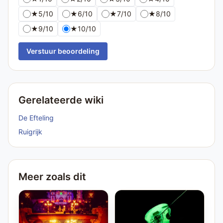
★
5/10
★
6/10
★
7/10
★
8/10
★
9/10
★
10/10
Verstuur beoordeling
Gerelateerde wiki
De Efteling
Ruigrijk
Meer zoals dit