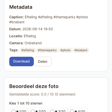
Metadata
Caption:
Efteling #efteling #themeparks #photo
#brabant
Datum:
2026-06-14 19:50
Locatie:
Efteling
Camera:
Onbekend
Tags:
#efteling
#themeparks
#photo
#brabant
Download
Delen
Beoordeel deze foto
Gemiddelde score: 0.0 / 10 (0 stemmen)
Kies 1 tot 10 sterren
★
1/10
★
2/10
★
3/10
★
4/10