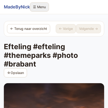
Sla navigatie over
MadeByNick
☰ Menu
← Terug naar overzicht
← Vorige
Volgende →
Efteling #efteling
#themeparks #photo
#brabant
☆
Opslaan