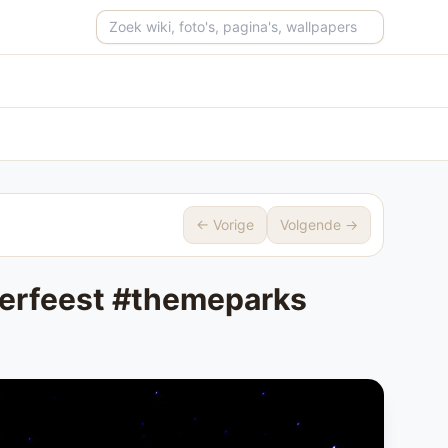
Zoeken op de site
← Vorige
Volgende →
merfeest #themeparks