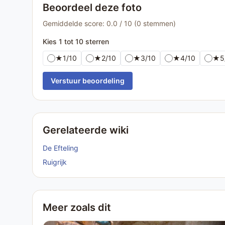
Beoordeel deze foto
Gemiddelde score: 0.0 / 10 (0 stemmen)
Kies 1 tot 10 sterren
★
1/10
★
2/10
★
3/10
★
4/10
★
5
Verstuur beoordeling
Gerelateerde wiki
De Efteling
Ruigrijk
Meer zoals dit