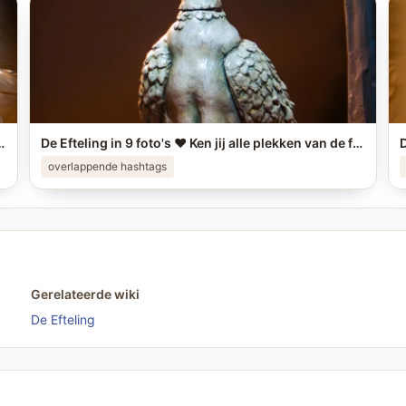
's? #efteling #themeparks #brabant #pretpark #photo
De Efteling in 9 foto's ❤️ Ken jij alle plekken van de foto's? #efteling #themeparks #brabant #pretpark #photo
overlappende hashtags
Gerelateerde wiki
De Efteling