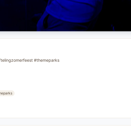
eftelingzomerfeest #themeparks
meparks