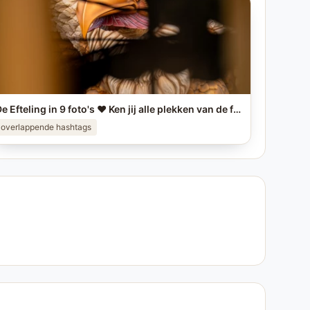
De Efteling in 9 foto's ❤️ Ken jij alle plekken van de foto's? #efteling #themeparks #brabant #pretpark #photo
overlappende hashtags