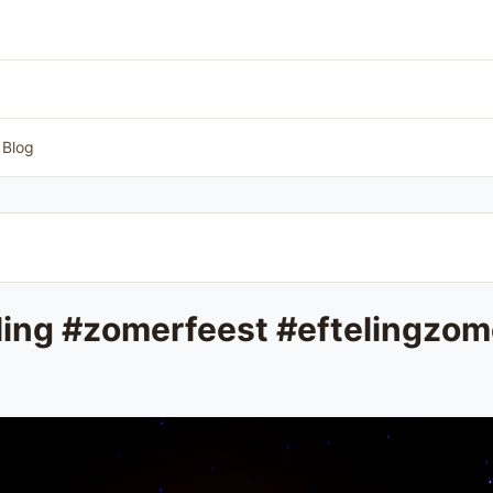
Blog
eling #zomerfeest #eftelingzo