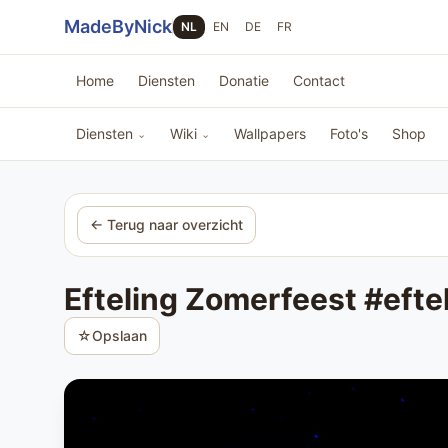
Sla navigatie over
MadeByNick
NL
EN
DE
FR
Home
Diensten
Donatie
Contact
Diensten
Wiki
Wallpapers
Foto's
Shop
⌄
⌄
← Terug naar overzicht
Efteling Zomerfeest #eft
☆
Opslaan