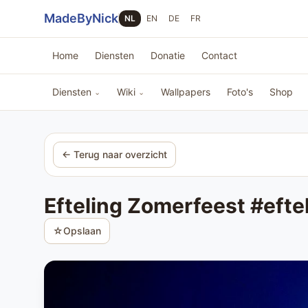
Sla navigatie over
MadeByNick
NL
EN
DE
FR
Home
Diensten
Donatie
Contact
Diensten
Wiki
Wallpapers
Foto's
Shop
⌄
⌄
← Terug naar overzicht
Efteling Zomerfeest #eft
☆
Opslaan