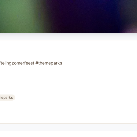
eftelingzomerfeest #themeparks
meparks