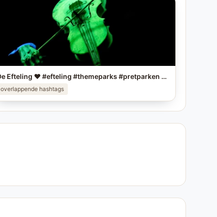
De Efteling ❤️ #efteling #themeparks #pretparken #brabant
overlappende hashtags