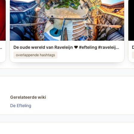
eling foto in je story op #instagram en tag me! #efteling #themeparks #happyplace #brabant #enjoy #pretpark
De oude wereld van Raveleijn ❤️ #efteling #raveleijn #themeparks
overlappende hashtags
Gerelateerde wiki
De Efteling