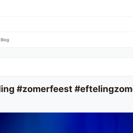
Blog
eling #zomerfeest #eftelingzo