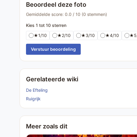
Beoordeel deze foto
Gemiddelde score: 0.0 / 10 (0 stemmen)
Kies 1 tot 10 sterren
★
1/10
★
2/10
★
3/10
★
4/10
★
5
Verstuur beoordeling
Gerelateerde wiki
De Efteling
Ruigrijk
Meer zoals dit