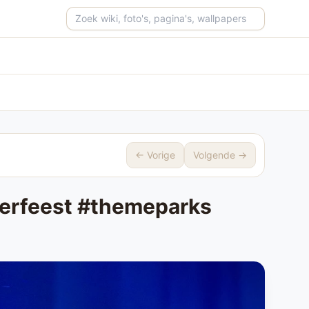
Zoeken op de site
← Vorige
Volgende →
merfeest #themeparks