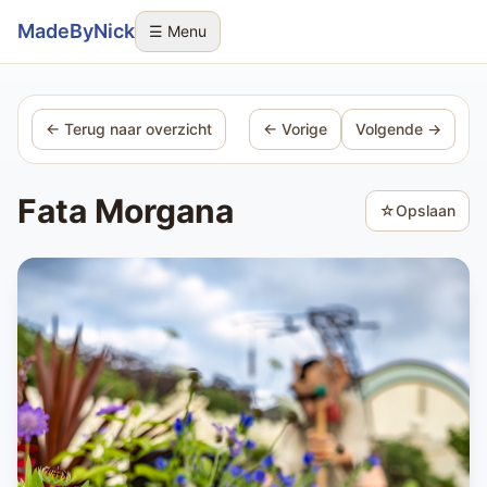
Sla navigatie over
MadeByNick
☰ Menu
← Terug naar overzicht
← Vorige
Volgende →
Fata Morgana
☆
Opslaan