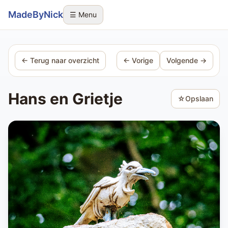
Sla navigatie over
MadeByNick
☰ Menu
← Terug naar overzicht
← Vorige
Volgende →
Hans en Grietje
☆
Opslaan