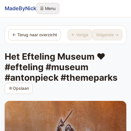
Sla navigatie over
MadeByNick
☰ Menu
← Terug naar overzicht
← Vorige
Volgende →
Het Efteling Museum ❤️
#efteling #museum
#antonpieck #themeparks
☆
Opslaan