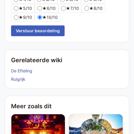
★
5/10
★
6/10
★
7/10
★
8/10
★
9/10
★
10/10
Verstuur beoordeling
Gerelateerde wiki
De Efteling
Ruigrijk
Meer zoals dit