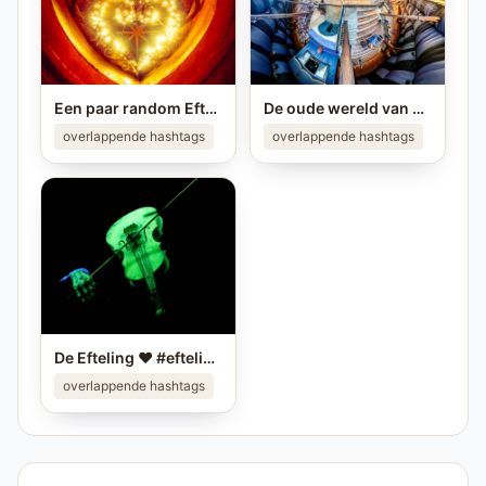
Een paar random Efteling foto's ❤️ Deel je eigen mooiste Efteling foto in je story op #instagram en tag me! #efteling #themeparks #happyplace #brabant #enjoy #pretpark
De oude wereld van Raveleijn ❤️ #efteling #raveleijn #themeparks
overlappende hashtags
overlappende hashtags
De Efteling ❤️ #efteling #themeparks #pretparken #brabant
overlappende hashtags