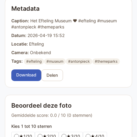
Metadata
Caption:
Het Efteling Museum ❤️ #efteling #museum
#antonpieck #themeparks
Datum:
2026-04-19 15:52
Locatie:
Efteling
Camera:
Onbekend
Tags:
#efteling
#museum
#antonpieck
#themeparks
Download
Delen
Beoordeel deze foto
Gemiddelde score: 0.0 / 10 (0 stemmen)
Kies 1 tot 10 sterren
★
1/10
★
2/10
★
3/10
★
4/10