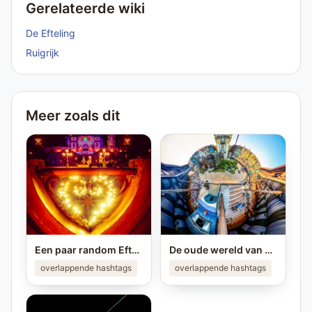
Gerelateerde wiki
De Efteling
Ruigrijk
Meer zoals dit
Een paar random Efteling foto's ❤️ Deel je eigen mooiste Efteling foto in je story op #instagram en tag me! #efteling #themeparks #happyplace #brabant #enjoy #pretpark
De oude wereld van Raveleijn ❤️ #efteling #raveleijn #themeparks
overlappende hashtags
overlappende hashtags