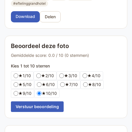
#eftelinggrandhotel
Download
Delen
Beoordeel deze foto
Gemiddelde score: 0.0 / 10 (0 stemmen)
Kies 1 tot 10 sterren
★
1/10
★
2/10
★
3/10
★
4/10
★
5/10
★
6/10
★
7/10
★
8/10
★
9/10
★
10/10
Verstuur beoordeling