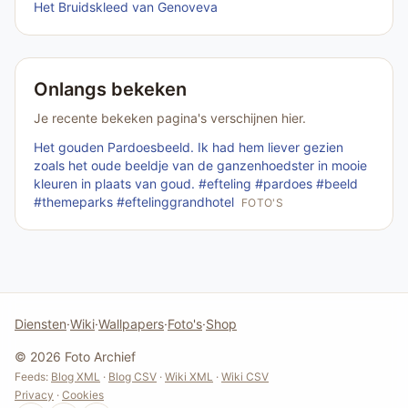
Het Bruidskleed van Genoveva
Onlangs bekeken
Je recente bekeken pagina's verschijnen hier.
Het gouden Pardoesbeeld. Ik had hem liever gezien
zoals het oude beeldje van de ganzenhoedster in mooie
kleuren in plaats van goud. #efteling #pardoes #beeld
#themeparks #eftelinggrandhotel
FOTO'S
Diensten
·
Wiki
·
Wallpapers
·
Foto's
·
Shop
© 2026 Foto Archief
Feeds:
Blog XML
·
Blog CSV
·
Wiki XML
·
Wiki CSV
Privacy
·
Cookies