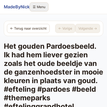
Sla navigatie over
MadeByNick
☰ Menu
← Terug naar overzicht
← Vorige
Volgende →
Het gouden Pardoesbeeld.
Ik had hem liever gezien
zoals het oude beeldje van
de ganzenhoedster in mooie
kleuren in plaats van goud.
#efteling #pardoes #beeld
#themeparks
#eftelinggrandhotel