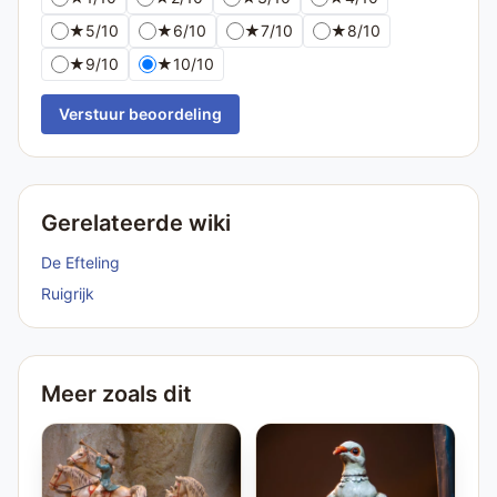
★
5/10
★
6/10
★
7/10
★
8/10
★
9/10
★
10/10
Verstuur beoordeling
Gerelateerde wiki
De Efteling
Ruigrijk
Meer zoals dit