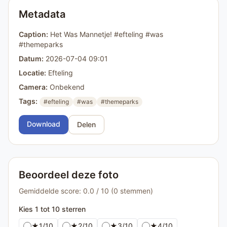
Metadata
Caption:
Het Was Mannetje! #efteling #was
#themeparks
Datum:
2026-07-04 09:01
Locatie:
Efteling
Camera:
Onbekend
Tags:
#efteling
#was
#themeparks
Download
Delen
Beoordeel deze foto
Gemiddelde score: 0.0 / 10 (0 stemmen)
Kies 1 tot 10 sterren
★
1/10
★
2/10
★
3/10
★
4/10