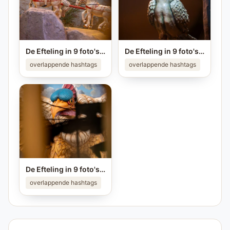
De Efteling in 9 foto's ❤️ Ken jij alle plekken van de foto's? #efteling #themeparks #brabant #pretpark #photo
De Efteling in 9 foto's ❤️ Ken jij alle plekken van de foto's? #efteling #themeparks #brabant #pretpark #photo
overlappende hashtags
overlappende hashtags
De Efteling in 9 foto's ❤️ Ken jij alle plekken van de foto's? #efteling #themeparks #brabant #pretpark #photo
overlappende hashtags