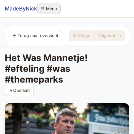
Sla navigatie over
MadeByNick
☰ Menu
← Terug naar overzicht
← Vorige
Volgende →
Het Was Mannetje!
#efteling #was
#themeparks
☆
Opslaan