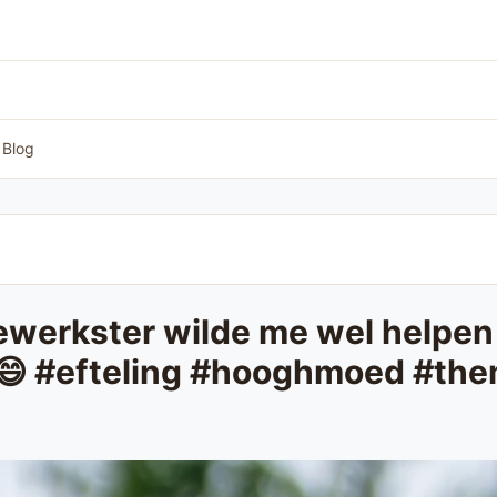
Blog
rkster wilde me wel helpen bi
😱😄 #efteling #hooghmoed #th