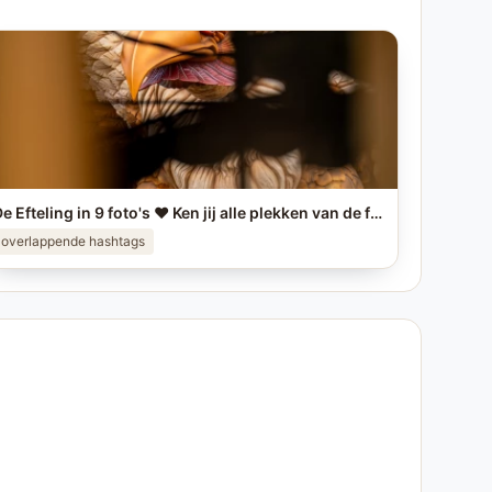
De Efteling in 9 foto's ❤️ Ken jij alle plekken van de foto's? #efteling #themeparks #brabant #pretpark #photo
overlappende hashtags