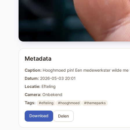
Metadata
Caption:
Hooghmoed pin! Een medewerkster wilde me we
Datum:
2026-05-03 20:01
Locatie:
Efteling
Camera:
Onbekend
Tags:
#efteling
#hooghmoed
#themeparks
Download
Delen