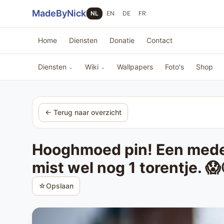
Sla navigatie over
MadeByNick
NL
EN
DE
FR
Home
Diensten
Donatie
Contact
Diensten
Wiki
Wallpapers
Foto's
Shop
⌄
⌄
← Terug naar overzicht
Hooghmoed pin! Een medewe
mist wel nog 1 torentje. 
☆
Opslaan