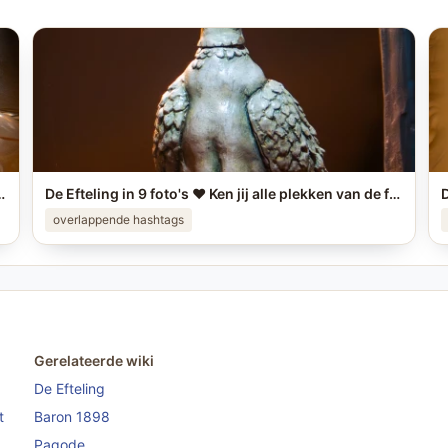
's? #efteling #themeparks #brabant #pretpark #photo
De Efteling in 9 foto's ❤️ Ken jij alle plekken van de foto's? #efteling #themeparks #brabant #pretpark #photo
overlappende hashtags
Gerelateerde wiki
De Efteling
t
Baron 1898
Pagode