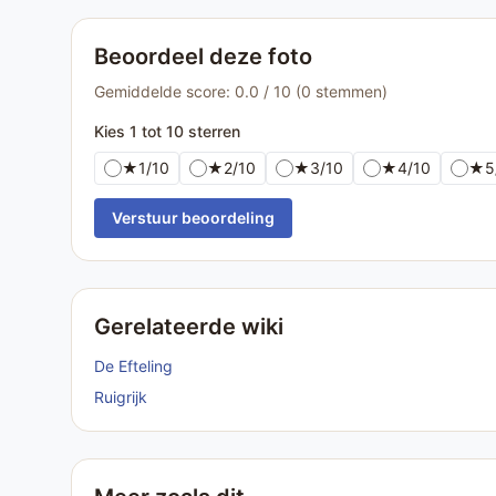
Beoordeel deze foto
Gemiddelde score: 0.0 / 10 (0 stemmen)
Kies 1 tot 10 sterren
★
1/10
★
2/10
★
3/10
★
4/10
★
5
Verstuur beoordeling
Gerelateerde wiki
De Efteling
Ruigrijk