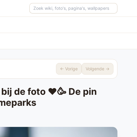
Zoeken op de site
← Vorige
Volgende →
j de foto ❤️🥳 De pin
emeparks