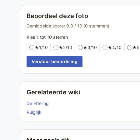
Beoordeel deze foto
Gemiddelde score: 0.0 / 10 (0 stemmen)
Kies 1 tot 10 sterren
★
1/10
★
2/10
★
3/10
★
4/10
★
5
Verstuur beoordeling
Gerelateerde wiki
De Efteling
Ruigrijk