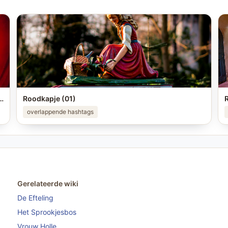
eling foto in je story op #instagram en tag me! #efteling #themeparks #happyplace #brabant #enjoy #pretpark
Roodkapje (01)
overlappende hashtags
Gerelateerde wiki
De Efteling
Het Sprookjesbos
Vrouw Holle