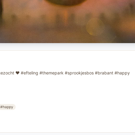
uitgezocht ❤️ #efteling #themepark #sprookjesbos #brabant #happy
#happy