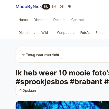
Sla navigatie over
MadeByNick
NL
EN
DE
FR
Home
Diensten
Donatie
Contact
Diensten
Wiki
Wallpapers
Foto's
Shop
⌄
⌄
← Terug naar overzicht
Ik heb weer 10 mooie foto'
#sprookjesbos #brabant 
☆
Opslaan