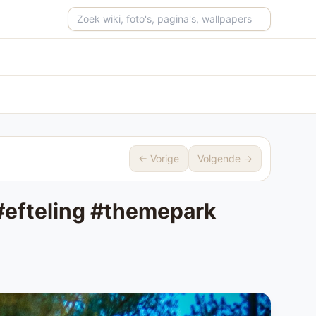
Zoeken op de site
← Vorige
Volgende →
 #efteling #themepark