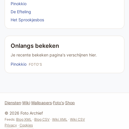
Pinokkio
De Efteling
Het Sprookjesbos
Onlangs bekeken
Je recente bekeken pagina's verschijnen hier.
Pinokkio
FOTO'S
Diensten
·
Wiki
·
Wallpapers
·
Foto's
·
Shop
© 2026 Foto Archief
Feeds:
Blog XML
·
Blog CSV
·
Wiki XML
·
Wiki CSV
Privacy
·
Cookies