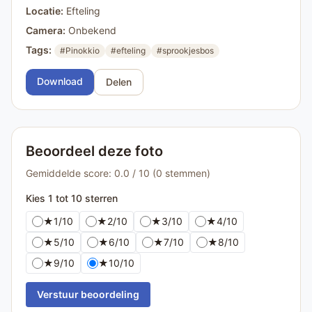
Locatie:
Efteling
Camera:
Onbekend
Tags:
#Pinokkio
#efteling
#sprookjesbos
Download
Delen
Beoordeel deze foto
Gemiddelde score: 0.0 / 10 (0 stemmen)
Kies 1 tot 10 sterren
★
1/10
★
2/10
★
3/10
★
4/10
★
5/10
★
6/10
★
7/10
★
8/10
★
9/10
★
10/10
Verstuur beoordeling