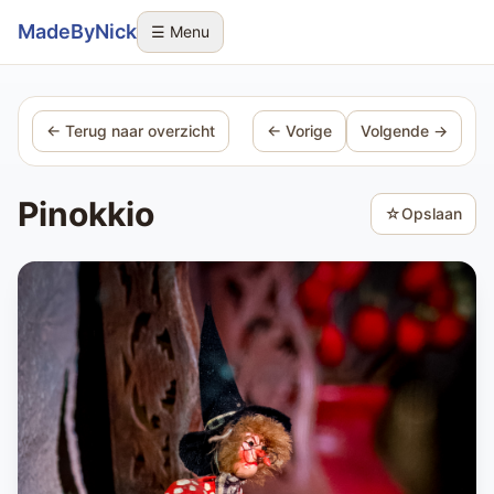
Sla navigatie over
MadeByNick
☰ Menu
← Terug naar overzicht
← Vorige
Volgende →
Pinokkio
☆
Opslaan