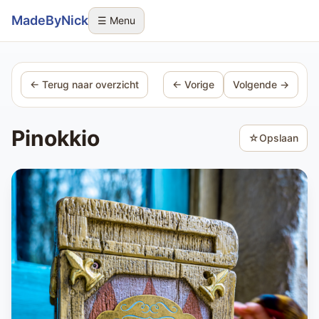
Sla navigatie over
MadeByNick
☰ Menu
← Terug naar overzicht
← Vorige
Volgende →
Pinokkio
☆
Opslaan