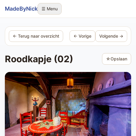
Sla navigatie over
MadeByNick
☰ Menu
← Terug naar overzicht
← Vorige
Volgende →
Roodkapje (02)
☆
Opslaan