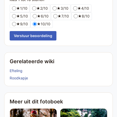
★
1/10
★
2/10
★
3/10
★
4/10
★
5/10
★
6/10
★
7/10
★
8/10
★
9/10
★
10/10
Verstuur beoordeling
Gerelateerde wiki
Efteling
Roodkapje
Meer uit dit fotoboek