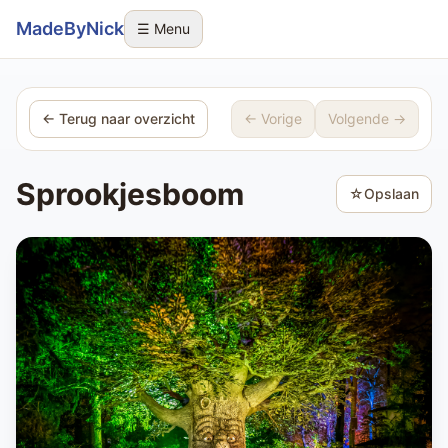
Sla navigatie over
MadeByNick
☰ Menu
← Terug naar overzicht
← Vorige
Volgende →
Sprookjesboom
☆
Opslaan