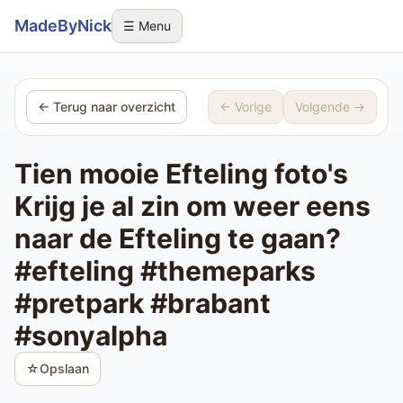
Sla navigatie over
MadeByNick
☰ Menu
← Terug naar overzicht
← Vorige
Volgende →
Tien mooie Efteling foto's
Krijg je al zin om weer eens
naar de Efteling te gaan?
#efteling #themeparks
#pretpark #brabant
#sonyalpha
☆
Opslaan