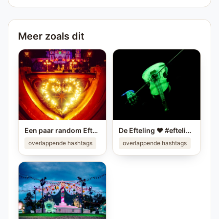
Meer zoals dit
Een paar random Efteling foto's ❤️ Deel je eigen mooiste Efteling foto in je story op #instagram en tag me! #efteling #themeparks #happyplace #brabant #enjoy #pretpark
De Efteling ❤️ #efteling #themeparks #pretparken #brabant
overlappende hashtags
overlappende hashtags