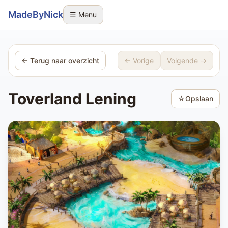
Sla navigatie over
MadeByNick
☰ Menu
← Terug naar overzicht
← Vorige
Volgende →
Toverland Lening
☆
Opslaan