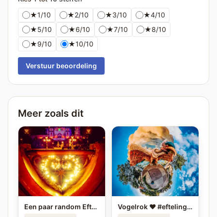
★
1/10
★
2/10
★
3/10
★
4/10
★
5/10
★
6/10
★
7/10
★
8/10
★
9/10
★
10/10
Verstuur beoordeling
Meer zoals dit
Een paar random Efteling foto's ❤️ Deel je eigen mooiste Efteling foto in je story op #instagram en tag me! #efteling #themeparks #happyplace #brabant #enjoy #pretpark
Vogelrok ❤️ #efteling #vogelrok #achtbaan #coaster