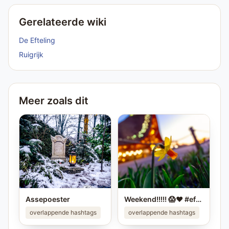
Gerelateerde wiki
De Efteling
Ruigrijk
Meer zoals dit
Assepoester
Weekend!!!!! 😱❤️ #efteling #sprookjesbos #themeparks
overlappende hashtags
overlappende hashtags