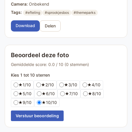
Camera:
Onbekend
Tags:
#efteling
#sprookjesbos
#themeparks
Download
Delen
Beoordeel deze foto
Gemiddelde score: 0.0 / 10 (0 stemmen)
Kies 1 tot 10 sterren
★
1/10
★
2/10
★
3/10
★
4/10
★
5/10
★
6/10
★
7/10
★
8/10
★
9/10
★
10/10
Verstuur beoordeling