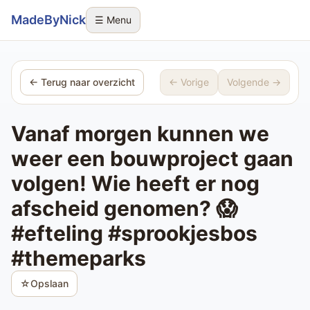
Sla navigatie over
MadeByNick
☰ Menu
← Terug naar overzicht
← Vorige
Volgende →
Vanaf morgen kunnen we
weer een bouwproject gaan
volgen! Wie heeft er nog
afscheid genomen? 😱
#efteling #sprookjesbos
#themeparks
☆
Opslaan