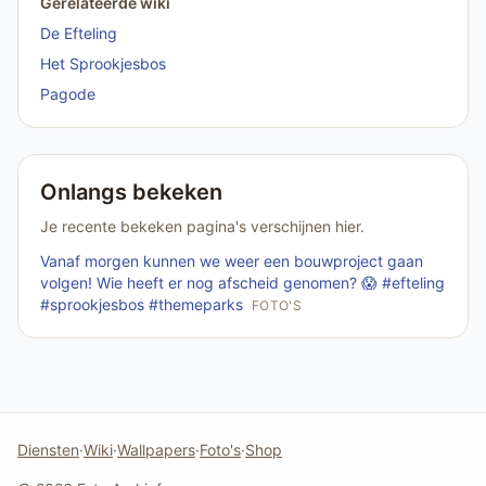
Gerelateerde wiki
De Efteling
Het Sprookjesbos
Pagode
Onlangs bekeken
Je recente bekeken pagina's verschijnen hier.
Vanaf morgen kunnen we weer een bouwproject gaan
volgen! Wie heeft er nog afscheid genomen? 😱 #efteling
#sprookjesbos #themeparks
FOTO'S
Diensten
·
Wiki
·
Wallpapers
·
Foto's
·
Shop