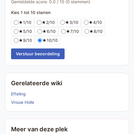
Gemiddelde score: 0.0 / 10 (0 stemmen)
Kies 1 tot 10 sterren
★
1/10
★
2/10
★
3/10
★
4/10
★
5/10
★
6/10
★
7/10
★
8/10
★
9/10
★
10/10
Verstuur beoordeling
Gerelateerde wiki
Efteling
Vrouw Holle
Meer van deze plek