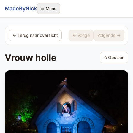
Sla navigatie over
MadeByNick
☰ Menu
← Terug naar overzicht
← Vorige
Volgende →
Vrouw holle
☆
Opslaan