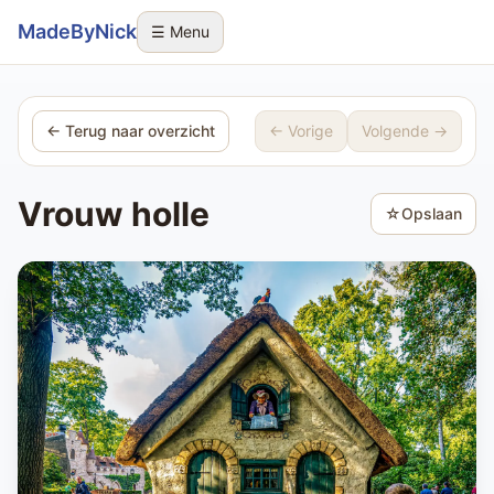
Sla navigatie over
MadeByNick
☰ Menu
← Terug naar overzicht
← Vorige
Volgende →
Vrouw holle
☆
Opslaan