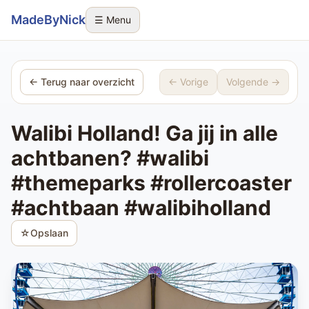
Sla navigatie over
MadeByNick
☰ Menu
← Terug naar overzicht
← Vorige
Volgende →
Walibi Holland! Ga jij in alle
achtbanen? #walibi
#themeparks #rollercoaster
#achtbaan #walibiholland
☆
Opslaan