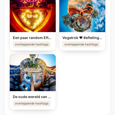
Een paar random Efteling foto's ❤️ Deel je eigen mooiste Efteling foto in je story op #instagram en tag me! #efteling #themeparks #happyplace #brabant #enjoy #pretpark
Vogelrok ❤️ #efteling #vogelrok #achtbaan #coaster
overlappende hashtags
overlappende hashtags
De oude wereld van Raveleijn ❤️ #efteling #raveleijn #themeparks
overlappende hashtags