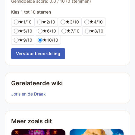
Gemiddelde score: 0.0 / 10 (0 stemmen)
Kies 1 tot 10 sterren
★
1/10
★
2/10
★
3/10
★
4/10
★
5/10
★
6/10
★
7/10
★
8/10
★
9/10
★
10/10
Verstuur beoordeling
Gerelateerde wiki
Joris en de Draak
Meer zoals dit