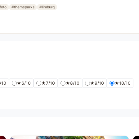
foto
#themeparks
#limburg
/10
★
6/10
★
7/10
★
8/10
★
9/10
★
10/10