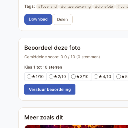
Tags:
#Toverland
#ontwerptekening
#dronefoto
#lucht
Download
Delen
Beoordeel deze foto
Gemiddelde score: 0.0 / 10 (0 stemmen)
Kies 1 tot 10 sterren
★
1/10
★
2/10
★
3/10
★
4/10
★
5
Verstuur beoordeling
Meer zoals dit