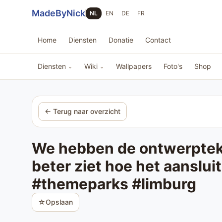
Sla navigatie over
MadeByNick
NL
EN
DE
FR
Home
Diensten
Donatie
Contact
Diensten
Wiki
Wallpapers
Foto's
Shop
⌄
⌄
← Terug naar overzicht
We hebben de ontwerpteke
beter ziet hoe het aanslu
#themeparks #limburg
☆
Opslaan