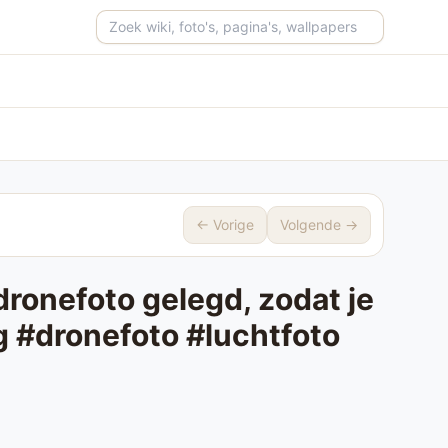
Zoeken op de site
← Vorige
Volgende →
ronefoto gelegd, zodat je
g #dronefoto #luchtfoto