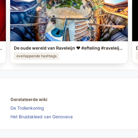
eling foto in je story op #instagram en tag me! #efteling #themeparks #happyplace #brabant #enjoy #pretpark
De oude wereld van Raveleijn ❤️ #efteling #raveleijn #themeparks
overlappende hashtags
Gerelateerde wiki
De Trollenkoning
Het Bruidskleed van Genoveva