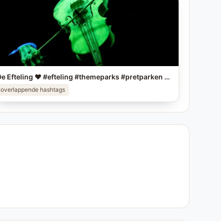
De Efteling ❤️ #efteling #themeparks #pretparken #brabant
overlappende hashtags