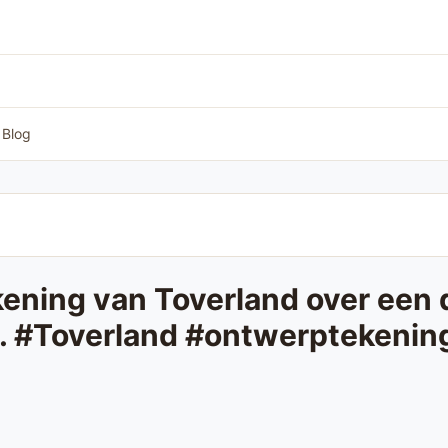
Blog
ning van Toverland over een d
it. #Toverland #ontwerptekenin