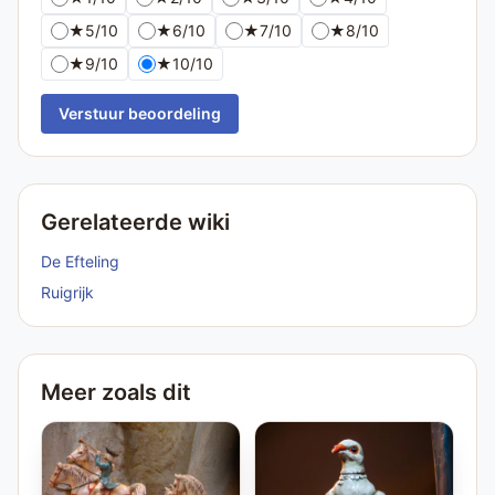
★
5/10
★
6/10
★
7/10
★
8/10
★
9/10
★
10/10
Verstuur beoordeling
Gerelateerde wiki
De Efteling
Ruigrijk
Meer zoals dit