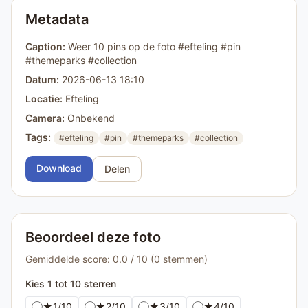
Metadata
Caption:
Weer 10 pins op de foto #efteling #pin
#themeparks #collection
Datum:
2026-06-13 18:10
Locatie:
Efteling
Camera:
Onbekend
Tags:
#efteling
#pin
#themeparks
#collection
Download
Delen
Beoordeel deze foto
Gemiddelde score: 0.0 / 10 (0 stemmen)
Kies 1 tot 10 sterren
★
1/10
★
2/10
★
3/10
★
4/10