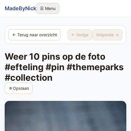
Sla navigatie over
MadeByNick
☰ Menu
← Terug naar overzicht
← Vorige
Volgende →
Weer 10 pins op de foto
#efteling #pin #themeparks
#collection
☆
Opslaan