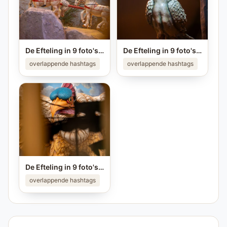
De Efteling in 9 foto's ❤️ Ken jij alle plekken van de foto's? #efteling #themeparks #brabant #pretpark #photo
De Efteling in 9 foto's ❤️ Ken jij alle plekken van de foto's? #efteling #themeparks #brabant #pretpark #photo
overlappende hashtags
overlappende hashtags
De Efteling in 9 foto's ❤️ Ken jij alle plekken van de foto's? #efteling #themeparks #brabant #pretpark #photo
overlappende hashtags