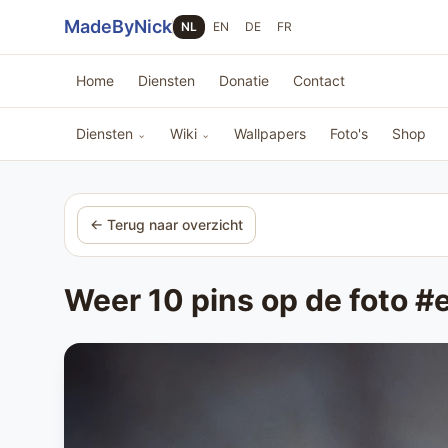
Sla navigatie over
MadeByNick
NL
EN
DE
FR
Home
Diensten
Donatie
Contact
Diensten
Wiki
Wallpapers
Foto's
Shop
⌄
⌄
← Terug naar overzicht
Weer 10 pins op de foto #