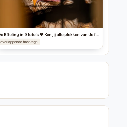
De Efteling in 9 foto's ❤️ Ken jij alle plekken van de foto's? #efteling #themeparks #brabant #pretpark #photo
overlappende hashtags