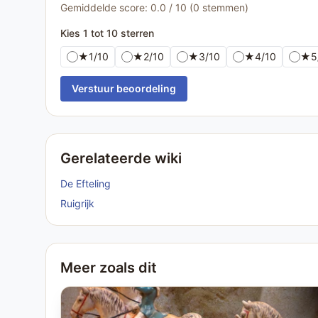
Gemiddelde score: 0.0 / 10 (0 stemmen)
Kies 1 tot 10 sterren
★
1/10
★
2/10
★
3/10
★
4/10
★
5
Verstuur beoordeling
Gerelateerde wiki
De Efteling
Ruigrijk
Meer zoals dit