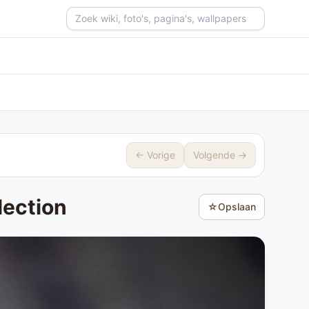
Zoeken op de site
← Vorige
Volgende →
lection
☆
Opslaan