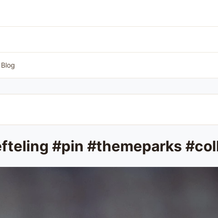
Blog
efteling #pin #themeparks #col