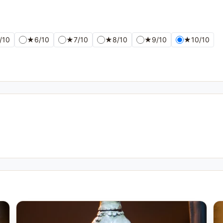
/10
★
6/10
★
7/10
★
8/10
★
9/10
★
10/10