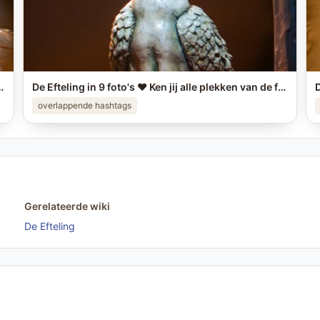
's? #efteling #themeparks #brabant #pretpark #photo
De Efteling in 9 foto's ❤️ Ken jij alle plekken van de foto's? #efteling #themeparks #brabant #pretpark #photo
overlappende hashtags
Gerelateerde wiki
De Efteling